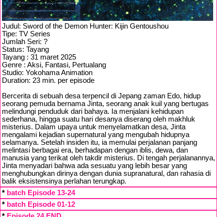
Judul: Sword of the Demon Hunter: Kijin Gentoushou
Tipe: TV Series
Jumlah Seri: ?
Status: Tayang
Tayang : 31 maret 2025
Genre : Aksi, Fantasi, Pertualang
Studio: Yokohama Animation
Duration: 23 min. per episode
Bercerita di sebuah desa terpencil di Jepang zaman Edo, hidup
seorang pemuda bernama Jinta, seorang anak kuil yang bertugas
melindungi penduduk dari bahaya. Ia menjalani kehidupan
sederhana, hingga suatu hari desanya diserang oleh makhluk
misterius. Dalam upaya untuk menyelamatkan desa, Jinta
mengalami kejadian supernatural yang mengubah hidupnya
selamanya. Setelah insiden itu, ia memulai perjalanan panjang
melintasi berbagai era, berhadapan dengan iblis, dewa, dan
manusia yang terikat oleh takdir misterius. Di tengah perjalanannya,
Jinta menyadari bahwa ada sesuatu yang lebih besar yang
menghubungkan dirinya dengan dunia supranatural, dan rahasia di
balik eksistensinya perlahan terungkap.
*
batch Episode 13-24
*
batch Episode 01-12
*
Episode 24 END