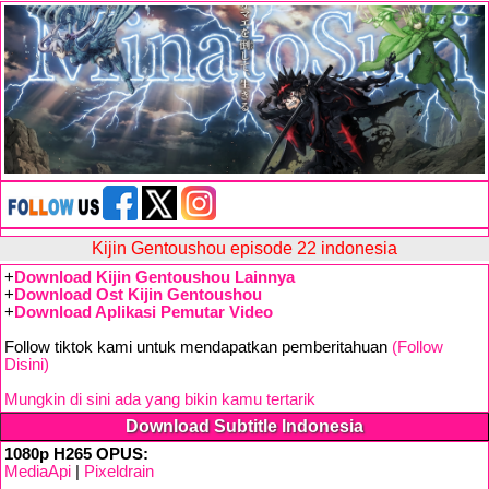
Kijin Gentoushou episode 22 indonesia
+
Download Kijin Gentoushou Lainnya
+
Download Ost Kijin Gentoushou
+
Download Aplikasi Pemutar Video
Follow tiktok kami untuk mendapatkan pemberitahuan
(Follow
Disini)
Mungkin di sini ada yang bikin kamu tertarik
Download Subtitle Indonesia
1080p H265 OPUS:
MediaApi
|
Pixeldrain