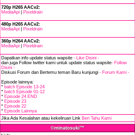
720p H265 AACv2:
MediaApi
|
Pixeldrain
480p H265 AACv2:
MediaApi
|
Pixeldrain
360p H264 AACv2:
MediaApi
|
Pixeldrain
Dapatkan info update status wapsite
- Like Disini -
dan juga Follow twitter kami untuk update status wapsite
- Follow
Disini -
Diskusi Forum dan Bertemu teman Baru kunjungi
- Forum Kami -
Episode lainnya:
*
batch Episode 13-24
*
batch Episode 01-12
*
Episode 24 END
*
Episode 23
*
Episode 22
*
Episode Lainnya
Jika Ada Kesalahan atau kekeliruan Link
Beri Tahu Kami
©minatosuki™