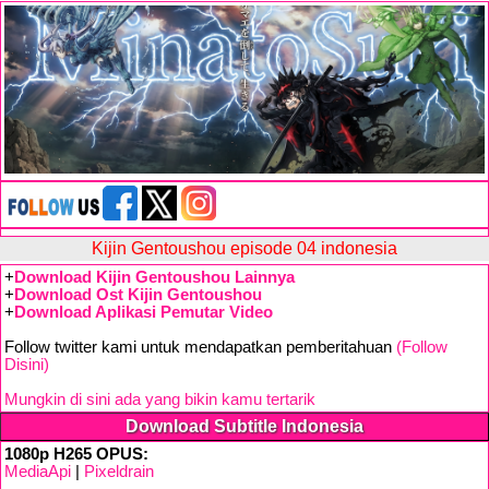
Kijin Gentoushou episode 04 indonesia
+
Download Kijin Gentoushou Lainnya
+
Download Ost Kijin Gentoushou
+
Download Aplikasi Pemutar Video
Follow twitter kami untuk mendapatkan pemberitahuan
(Follow
Disini)
Mungkin di sini ada yang bikin kamu tertarik
Download Subtitle Indonesia
1080p H265 OPUS:
MediaApi
|
Pixeldrain