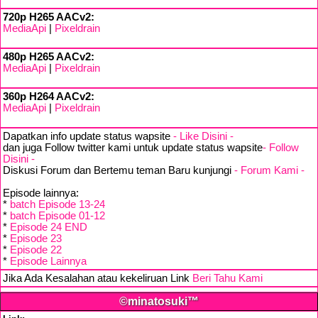
720p H265 AACv2:
MediaApi
|
Pixeldrain
480p H265 AACv2:
MediaApi
|
Pixeldrain
360p H264 AACv2:
MediaApi
|
Pixeldrain
Dapatkan info update status wapsite
- Like Disini -
dan juga Follow twitter kami untuk update status wapsite
- Follow
Disini -
Diskusi Forum dan Bertemu teman Baru kunjungi
- Forum Kami -
Episode lainnya:
*
batch Episode 13-24
*
batch Episode 01-12
*
Episode 24 END
*
Episode 23
*
Episode 22
*
Episode Lainnya
Jika Ada Kesalahan atau kekeliruan Link
Beri Tahu Kami
©minatosuki™