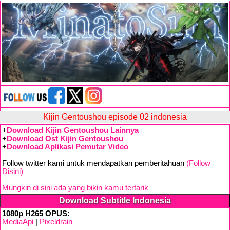
Kijin Gentoushou episode 02 indonesia
+
Download Kijin Gentoushou Lainnya
+
Download Ost Kijin Gentoushou
+
Download Aplikasi Pemutar Video
Follow twitter kami untuk mendapatkan pemberitahuan
(Follow
Disini)
Mungkin di sini ada yang bikin kamu tertarik
Download Subtitle Indonesia
1080p H265 OPUS:
MediaApi
|
Pixeldrain