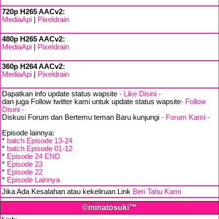
720p H265 AACv2:
MediaApi
|
Pixeldrain
480p H265 AACv2:
MediaApi
|
Pixeldrain
360p H264 AACv2:
MediaApi
|
Pixeldrain
Dapatkan info update status wapsite
- Like Disini -
dan juga Follow twitter kami untuk update status wapsite
- Follow
Disini -
Diskusi Forum dan Bertemu teman Baru kunjungi
- Forum Kami -
Episode lainnya:
*
batch Episode 13-24
*
batch Episode 01-12
*
Episode 24 END
*
Episode 23
*
Episode 22
*
Episode Lainnya
Jika Ada Kesalahan atau kekeliruan Link
Beri Tahu Kami
©minatosuki™