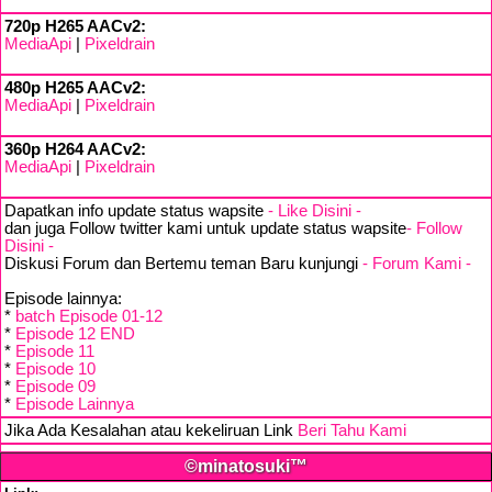
720p H265 AACv2:
MediaApi
|
Pixeldrain
480p H265 AACv2:
MediaApi
|
Pixeldrain
360p H264 AACv2:
MediaApi
|
Pixeldrain
Dapatkan info update status wapsite
- Like Disini -
dan juga Follow twitter kami untuk update status wapsite
- Follow
Disini -
Diskusi Forum dan Bertemu teman Baru kunjungi
- Forum Kami -
Episode lainnya:
*
batch Episode 01-12
*
Episode 12 END
*
Episode 11
*
Episode 10
*
Episode 09
*
Episode Lainnya
Jika Ada Kesalahan atau kekeliruan Link
Beri Tahu Kami
©minatosuki™