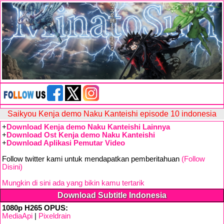
Saikyou Kenja demo Naku Kanteishi episode 10 indonesia
+
Download Kenja demo Naku Kanteishi Lainnya
+
Download Ost Kenja demo Naku Kanteishi
+
Download Aplikasi Pemutar Video
Follow twitter kami untuk mendapatkan pemberitahuan
(Follow
Disini)
Mungkin di sini ada yang bikin kamu tertarik
Download Subtitle Indonesia
1080p H265 OPUS:
MediaApi
|
Pixeldrain