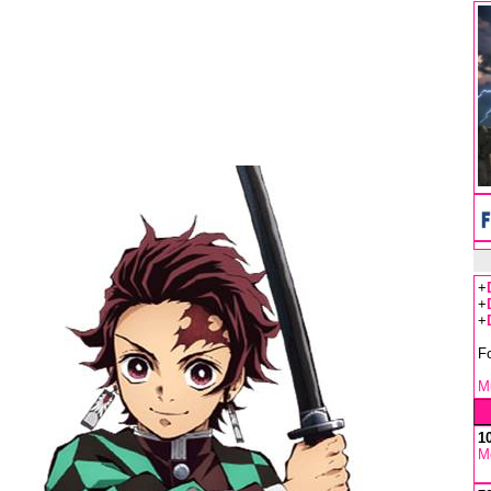
+
+
+
F
Mu
1
M