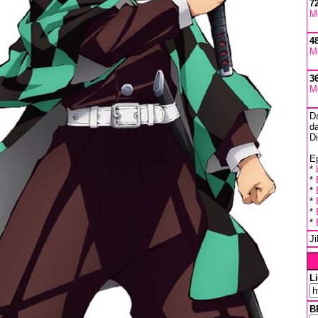
7
M
4
M
3
M
D
da
D
Ep
*
*
*
*
*
*
J
L
B