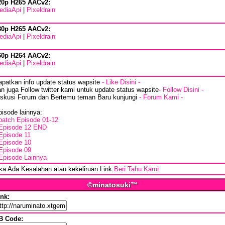
20p H265 AACv2:
ediaApi
|
Pixeldrain
80p H265 AACv2:
ediaApi
|
Pixeldrain
60p H264 AACv2:
ediaApi
|
Pixeldrain
apatkan info update status wapsite
- Like Disini -
n juga Follow twitter kami untuk update status wapsite
- Follow Disini -
iskusi Forum dan Bertemu teman Baru kunjungi
- Forum Kami -
isode lainnya:
batch Episode 01-12
Episode 12 END
Episode 11
Episode 10
Episode 09
Episode Lainnya
ika Ada Kesalahan atau kekeliruan Link
Beri Tahu Kami
©minatosuki™
ink:
B Code: