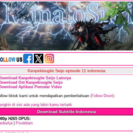
Kanpekisugite Seijo episode 11 indonesia
Download Kanpekisugite Seijo Lainnya
Download Ost Kanpekisugite Seijo
Download Aplikasi Pemutar Video
ollow tiktok kami untuk mendapatkan pemberitahuan
(Follow Disini)
ngkin di sini ada yang bikin kamu tertarik
Download Subtitle Indonesia
080p H265 OPUS:
ediaApi
|
Pixeldrain