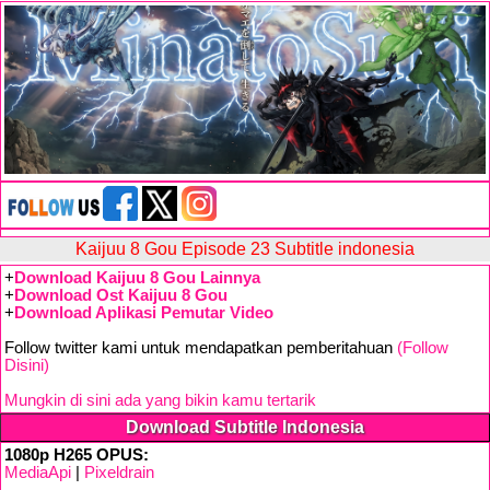
Kaijuu 8 Gou Episode 23 Subtitle indonesia
+
Download Kaijuu 8 Gou Lainnya
+
Download Ost Kaijuu 8 Gou
+
Download Aplikasi Pemutar Video
Follow twitter kami untuk mendapatkan pemberitahuan
(Follow
Disini)
Mungkin di sini ada yang bikin kamu tertarik
Download Subtitle Indonesia
1080p H265 OPUS:
MediaApi
|
Pixeldrain