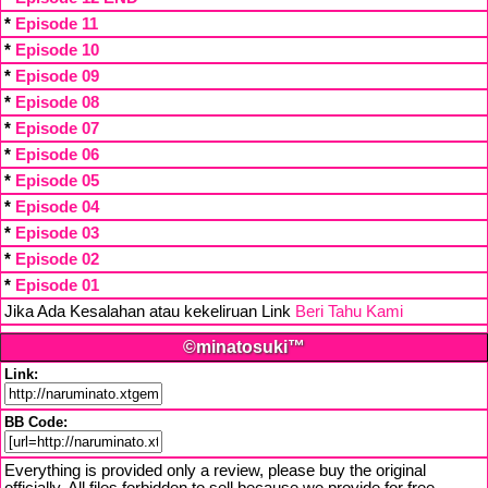
*
Episode 11
*
Episode 10
*
Episode 09
*
Episode 08
*
Episode 07
*
Episode 06
*
Episode 05
*
Episode 04
*
Episode 03
*
Episode 02
*
Episode 01
Jika Ada Kesalahan atau kekeliruan Link
Beri Tahu Kami
©minatosuki™
Link:
BB Code:
Everything is provided only a review, please buy the original
officially. All files forbidden to sell because we provide for free,