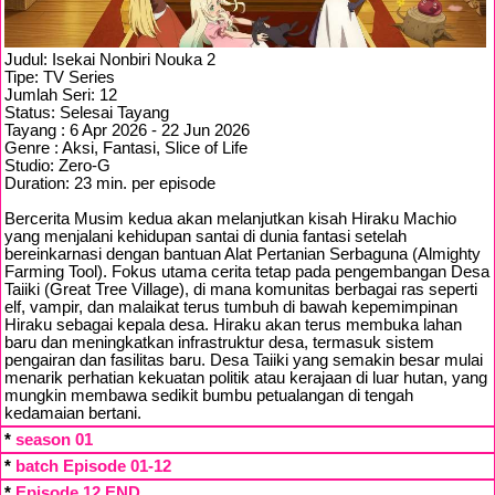
Judul: Isekai Nonbiri Nouka 2
Tipe: TV Series
Jumlah Seri: 12
Status: Selesai Tayang
Tayang : 6 Apr 2026 - 22 Jun 2026
Genre : Aksi, Fantasi, Slice of Life
Studio: Zero-G
Duration: 23 min. per episode
Bercerita Musim kedua akan melanjutkan kisah Hiraku Machio
yang menjalani kehidupan santai di dunia fantasi setelah
bereinkarnasi dengan bantuan Alat Pertanian Serbaguna (Almighty
Farming Tool). Fokus utama cerita tetap pada pengembangan Desa
Taiiki (Great Tree Village), di mana komunitas berbagai ras seperti
elf, vampir, dan malaikat terus tumbuh di bawah kepemimpinan
Hiraku sebagai kepala desa. Hiraku akan terus membuka lahan
baru dan meningkatkan infrastruktur desa, termasuk sistem
pengairan dan fasilitas baru. Desa Taiiki yang semakin besar mulai
menarik perhatian kekuatan politik atau kerajaan di luar hutan, yang
mungkin membawa sedikit bumbu petualangan di tengah
kedamaian bertani.
*
season 01
*
batch Episode 01-12
*
Episode 12 END