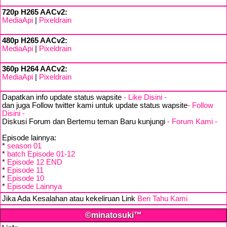
720p H265 AACv2:
MediaApi
|
Pixeldrain
480p H265 AACv2:
MediaApi
|
Pixeldrain
360p H264 AACv2:
MediaApi
|
Pixeldrain
Dapatkan info update status wapsite
- Like Disini -
dan juga Follow twitter kami untuk update status wapsite
- Follow
Disini -
Diskusi Forum dan Bertemu teman Baru kunjungi
- Forum Kami -
Episode lainnya:
*
season 01
*
batch Episode 01-12
*
Episode 12 END
*
Episode 11
*
Episode 10
*
Episode Lainnya
Jika Ada Kesalahan atau kekeliruan Link
Beri Tahu Kami
©minatosuki™