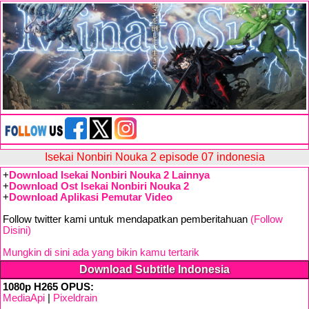
Isekai Nonbiri Nouka 2 episode 07 indonesia
+
Download Isekai Nonbiri Nouka 2 Lainnya
+
Download Ost Isekai Nonbiri Nouka 2
+
Download Aplikasi Pemutar Video
Follow twitter kami untuk mendapatkan pemberitahuan
(Follow
Disini)
Mungkin di sini ada yang bikin kamu tertarik
Download Subtitle Indonesia
1080p H265 OPUS:
MediaApi
|
Pixeldrain