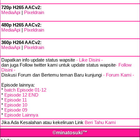
720p H265 AACv2:
MediaApi
|
Pixeldrain
480p H265 AACv2:
MediaApi
|
Pixeldrain
360p H264 AACv2:
MediaApi
|
Pixeldrain
Dapatkan info update status wapsite
- Like Disini -
dan juga Follow twitter kami untuk update status wapsite
- Follow
Disini -
Diskusi Forum dan Bertemu teman Baru kunjungi
- Forum Kami -
Episode lainnya:
*
batch Episode 01-12
*
Episode 12 END
*
Episode 11
*
Episode 10
*
Episode 09
*
Episode Lainnya
Jika Ada Kesalahan atau kekeliruan Link
Beri Tahu Kami
©minatosuki™