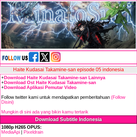
Haite Kudasai Takamine-san episode 05 indonesia
+
Download Haite Kudasai Takamine-san Lainnya
+
Download Ost Haite Kudasai Takamine-san
+
Download Aplikasi Pemutar Video
Follow twitter kami untuk mendapatkan pemberitahuan
(Follow
Disini)
Mungkin di sini ada yang bikin kamu tertarik
Download Subtitle Indonesia
1080p H265 OPUS:
MediaApi
|
Pixeldrain