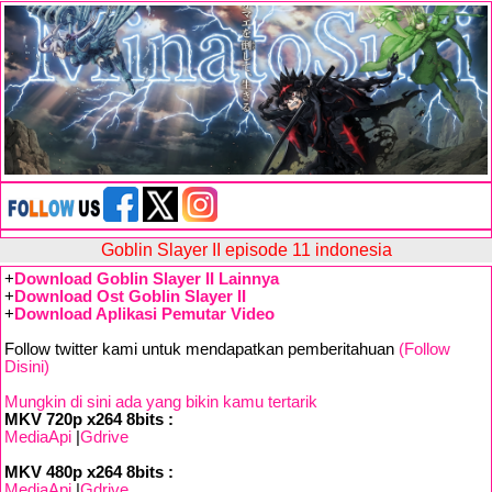
Goblin Slayer II episode 11 indonesia
+
Download Goblin Slayer II Lainnya
+
Download Ost Goblin Slayer II
+
Download Aplikasi Pemutar Video
Follow twitter kami untuk mendapatkan pemberitahuan
(Follow
Disini)
Mungkin di sini ada yang bikin kamu tertarik
MKV 720p x264 8bits :
MediaApi
|
Gdrive
MKV 480p x264 8bits :
MediaApi
|
Gdrive