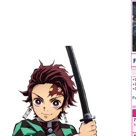
+
+
+
F
Mu
7
M