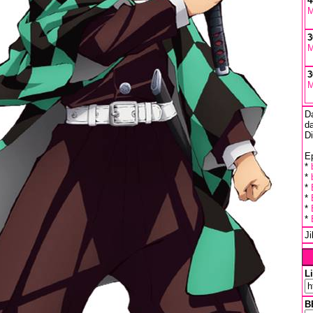
4
M
3
M
3
M
D
da
D
Ep
*
*
*
*
*
*
J
L
B