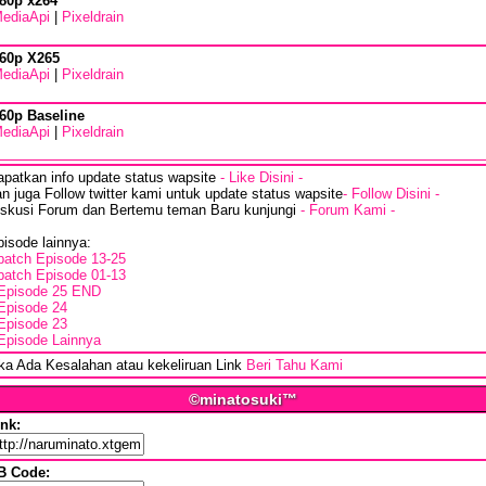
80p x264
ediaApi
|
Pixeldrain
60p X265
ediaApi
|
Pixeldrain
60p Baseline
ediaApi
|
Pixeldrain
apatkan info update status wapsite
- Like Disini -
n juga Follow twitter kami untuk update status wapsite
- Follow Disini -
iskusi Forum dan Bertemu teman Baru kunjungi
- Forum Kami -
isode lainnya:
batch Episode 13-25
batch Episode 01-13
Episode 25 END
Episode 24
Episode 23
Episode Lainnya
ika Ada Kesalahan atau kekeliruan Link
Beri Tahu Kami
©minatosuki™
ink:
B Code: