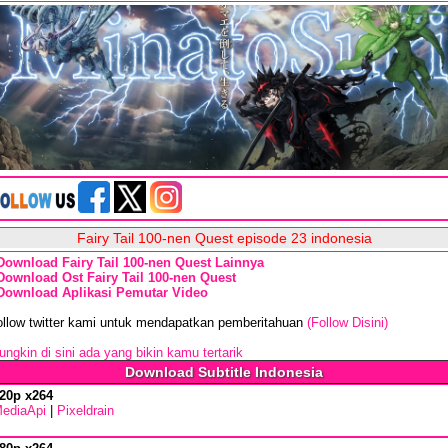
Fairy Tail 100-nen Quest episode 23 indonesia
Download Fairy Tail 100-nen Quest Lainnya
Download Ost Fairy Tail 100-nen Quest
Download Aplikasi Pemutar Video
ollow twitter kami untuk mendapatkan pemberitahuan
(Follow Disini)
ngkin di sini ada yang bikin kamu tertarik
Download Subtitle Indonesia
20p x264
ediaApi
|
Pixeldrain