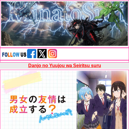
Danjo no Yuujou wa Seiritsu suru