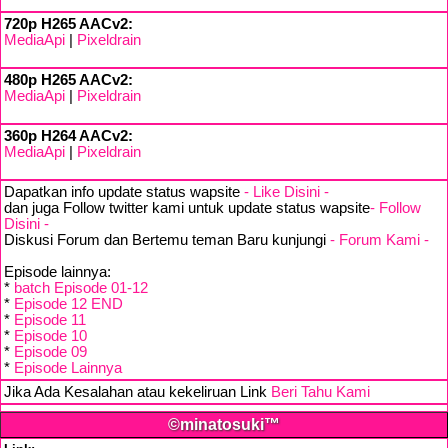
720p H265 AACv2:
MediaApi
|
Pixeldrain
480p H265 AACv2:
MediaApi
|
Pixeldrain
360p H264 AACv2:
MediaApi
|
Pixeldrain
Dapatkan info update status wapsite
- Like Disini -
dan juga Follow twitter kami untuk update status wapsite
- Follow
Disini -
Diskusi Forum dan Bertemu teman Baru kunjungi
- Forum Kami -
Episode lainnya:
*
batch Episode 01-12
*
Episode 12 END
*
Episode 11
*
Episode 10
*
Episode 09
*
Episode Lainnya
Jika Ada Kesalahan atau kekeliruan Link
Beri Tahu Kami
©minatosuki™