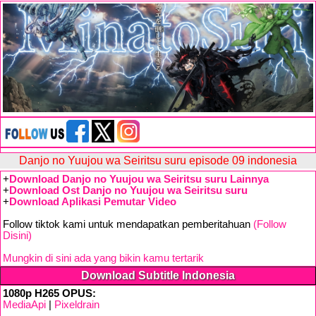
Danjo no Yuujou wa Seiritsu suru episode 09 indonesia
+
Download Danjo no Yuujou wa Seiritsu suru Lainnya
+
Download Ost Danjo no Yuujou wa Seiritsu suru
+
Download Aplikasi Pemutar Video
Follow tiktok kami untuk mendapatkan pemberitahuan
(Follow
Disini)
Mungkin di sini ada yang bikin kamu tertarik
Download Subtitle Indonesia
1080p H265 OPUS:
MediaApi
|
Pixeldrain