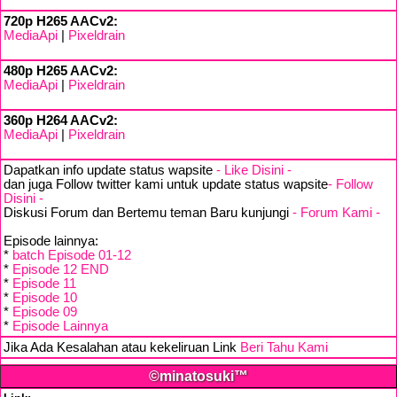
720p H265 AACv2:
MediaApi
|
Pixeldrain
480p H265 AACv2:
MediaApi
|
Pixeldrain
360p H264 AACv2:
MediaApi
|
Pixeldrain
Dapatkan info update status wapsite
- Like Disini -
dan juga Follow twitter kami untuk update status wapsite
- Follow
Disini -
Diskusi Forum dan Bertemu teman Baru kunjungi
- Forum Kami -
Episode lainnya:
*
batch Episode 01-12
*
Episode 12 END
*
Episode 11
*
Episode 10
*
Episode 09
*
Episode Lainnya
Jika Ada Kesalahan atau kekeliruan Link
Beri Tahu Kami
©minatosuki™