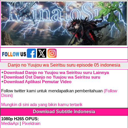
Danjo no Yuujou wa Seiritsu suru episode 05 indonesia
+
Download Danjo no Yuujou wa Seiritsu suru Lainnya
+
Download Ost Danjo no Yuujou wa Seiritsu suru
+
Download Aplikasi Pemutar Video
Follow twitter kami untuk mendapatkan pemberitahuan
(Follow
Disini)
Mungkin di sini ada yang bikin kamu tertarik
Download Subtitle Indonesia
1080p H265 OPUS:
MediaApi
|
Pixeldrain