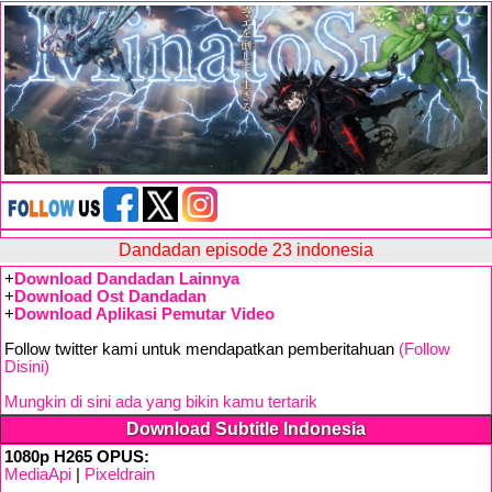
Dandadan episode 23 indonesia
+
Download Dandadan Lainnya
+
Download Ost Dandadan
+
Download Aplikasi Pemutar Video
Follow twitter kami untuk mendapatkan pemberitahuan
(Follow
Disini)
Mungkin di sini ada yang bikin kamu tertarik
Download Subtitle Indonesia
1080p H265 OPUS:
MediaApi
|
Pixeldrain