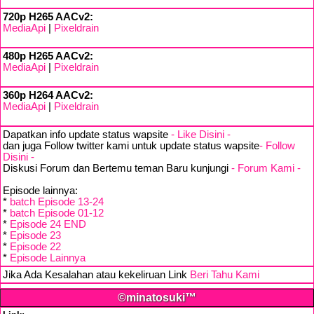
720p H265 AACv2:
MediaApi
|
Pixeldrain
480p H265 AACv2:
MediaApi
|
Pixeldrain
360p H264 AACv2:
MediaApi
|
Pixeldrain
Dapatkan info update status wapsite
- Like Disini -
dan juga Follow twitter kami untuk update status wapsite
- Follow
Disini -
Diskusi Forum dan Bertemu teman Baru kunjungi
- Forum Kami -
Episode lainnya:
*
batch Episode 13-24
*
batch Episode 01-12
*
Episode 24 END
*
Episode 23
*
Episode 22
*
Episode Lainnya
Jika Ada Kesalahan atau kekeliruan Link
Beri Tahu Kami
©minatosuki™