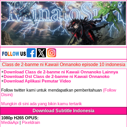
Class de 2-banme ni Kawaii Onnanoko episode 10 indonesia
+
Download Class de 2-banme ni Kawaii Onnanoko Lainnya
+
Download Ost Class de 2-banme ni Kawaii Onnanoko
+
Download Aplikasi Pemutar Video
Follow twitter kami untuk mendapatkan pemberitahuan
(Follow
Disini)
Mungkin di sini ada yang bikin kamu tertarik
Download Subtitle Indonesia
1080p H265 OPUS:
MediaApi
|
Pixeldrain