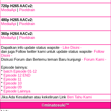
720p H265 AACv2:
MediaApi
|
Pixeldrain
480p H265 AACv2:
MediaApi
|
Pixeldrain
360p H264 AACv2:
MediaApi
|
Pixeldrain
Dapatkan info update status wapsite
- Like Disini -
dan juga Follow twitter kami untuk update status wapsite
- Follow
Disini -
Diskusi Forum dan Bertemu teman Baru kunjungi
- Forum Kami -
Episode lainnya:
*
batch Episode 01-12
*
Episode 12 END
*
Episode 11
*
Episode 10
*
Episode 09
*
Episode Lainnya
Jika Ada Kesalahan atau kekeliruan Link
Beri Tahu Kami
©minatosuki™