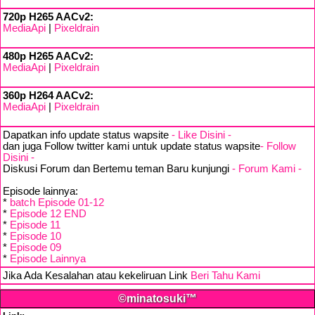
720p H265 AACv2:
MediaApi
|
Pixeldrain
480p H265 AACv2:
MediaApi
|
Pixeldrain
360p H264 AACv2:
MediaApi
|
Pixeldrain
Dapatkan info update status wapsite
- Like Disini -
dan juga Follow twitter kami untuk update status wapsite
- Follow
Disini -
Diskusi Forum dan Bertemu teman Baru kunjungi
- Forum Kami -
Episode lainnya:
*
batch Episode 01-12
*
Episode 12 END
*
Episode 11
*
Episode 10
*
Episode 09
*
Episode Lainnya
Jika Ada Kesalahan atau kekeliruan Link
Beri Tahu Kami
©minatosuki™