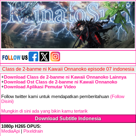
Class de 2-banme ni Kawaii Onnanoko episode 07 indonesia
+
Download Class de 2-banme ni Kawaii Onnanoko Lainnya
+
Download Ost Class de 2-banme ni Kawaii Onnanoko
+
Download Aplikasi Pemutar Video
Follow twitter kami untuk mendapatkan pemberitahuan
(Follow
Disini)
Mungkin di sini ada yang bikin kamu tertarik
Download Subtitle Indonesia
1080p H265 OPUS:
MediaApi
|
Pixeldrain