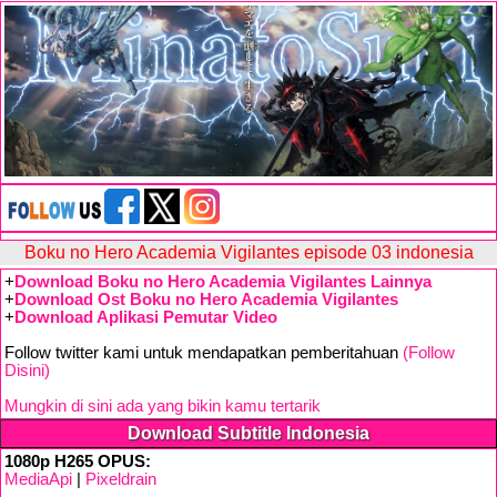
Boku no Hero Academia Vigilantes episode 03 indonesia
+
Download Boku no Hero Academia Vigilantes Lainnya
+
Download Ost Boku no Hero Academia Vigilantes
+
Download Aplikasi Pemutar Video
Follow twitter kami untuk mendapatkan pemberitahuan
(Follow
Disini)
Mungkin di sini ada yang bikin kamu tertarik
Download Subtitle Indonesia
1080p H265 OPUS:
MediaApi
|
Pixeldrain