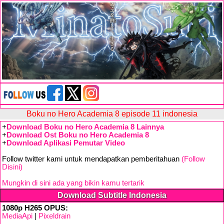
Boku no Hero Academia 8 episode 11 indonesia
+
Download Boku no Hero Academia 8 Lainnya
+
Download Ost Boku no Hero Academia 8
+
Download Aplikasi Pemutar Video
Follow twitter kami untuk mendapatkan pemberitahuan
(Follow
Disini)
Mungkin di sini ada yang bikin kamu tertarik
Download Subtitle Indonesia
1080p H265 OPUS:
MediaApi
|
Pixeldrain