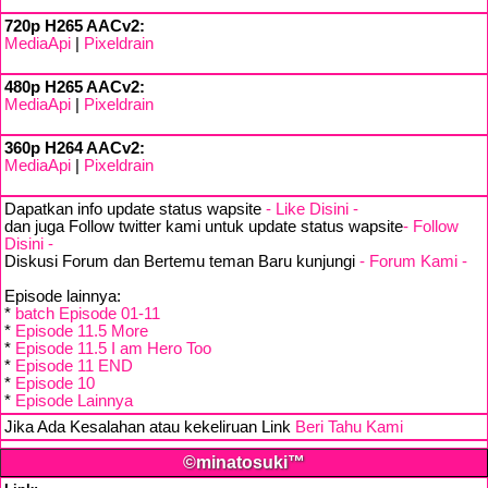
720p H265 AACv2:
MediaApi
|
Pixeldrain
480p H265 AACv2:
MediaApi
|
Pixeldrain
360p H264 AACv2:
MediaApi
|
Pixeldrain
Dapatkan info update status wapsite
- Like Disini -
dan juga Follow twitter kami untuk update status wapsite
- Follow
Disini -
Diskusi Forum dan Bertemu teman Baru kunjungi
- Forum Kami -
Episode lainnya:
*
batch Episode 01-11
*
Episode 11.5 More
*
Episode 11.5 I am Hero Too
*
Episode 11 END
*
Episode 10
*
Episode Lainnya
Jika Ada Kesalahan atau kekeliruan Link
Beri Tahu Kami
©minatosuki™