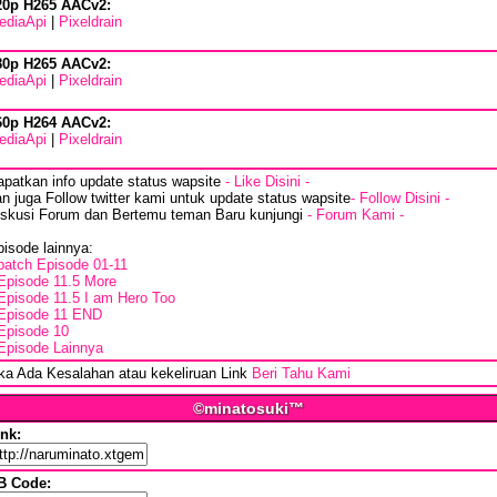
20p H265 AACv2:
ediaApi
|
Pixeldrain
80p H265 AACv2:
ediaApi
|
Pixeldrain
60p H264 AACv2:
ediaApi
|
Pixeldrain
apatkan info update status wapsite
- Like Disini -
n juga Follow twitter kami untuk update status wapsite
- Follow Disini -
iskusi Forum dan Bertemu teman Baru kunjungi
- Forum Kami -
isode lainnya:
batch Episode 01-11
Episode 11.5 More
Episode 11.5 I am Hero Too
Episode 11 END
Episode 10
Episode Lainnya
ika Ada Kesalahan atau kekeliruan Link
Beri Tahu Kami
©minatosuki™
ink:
B Code: