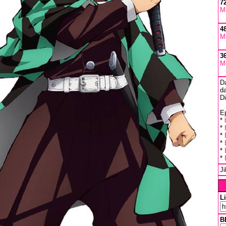
7
M
4
M
3
M
D
da
D
Ep
*
*
*
*
*
*
J
L
B