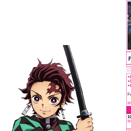
+
+
+
F
Mu
1
M