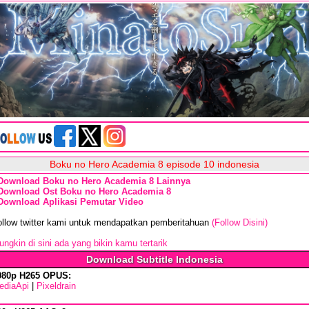
Boku no Hero Academia 8 episode 10 indonesia
Download Boku no Hero Academia 8 Lainnya
Download Ost Boku no Hero Academia 8
Download Aplikasi Pemutar Video
ollow twitter kami untuk mendapatkan pemberitahuan
(Follow Disini)
ngkin di sini ada yang bikin kamu tertarik
Download Subtitle Indonesia
080p H265 OPUS:
ediaApi
|
Pixeldrain