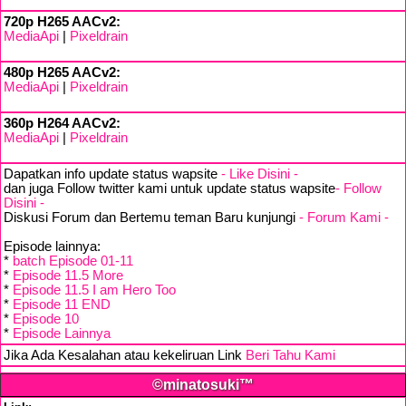
720p H265 AACv2:
MediaApi
|
Pixeldrain
480p H265 AACv2:
MediaApi
|
Pixeldrain
360p H264 AACv2:
MediaApi
|
Pixeldrain
Dapatkan info update status wapsite
- Like Disini -
dan juga Follow twitter kami untuk update status wapsite
- Follow
Disini -
Diskusi Forum dan Bertemu teman Baru kunjungi
- Forum Kami -
Episode lainnya:
*
batch Episode 01-11
*
Episode 11.5 More
*
Episode 11.5 I am Hero Too
*
Episode 11 END
*
Episode 10
*
Episode Lainnya
Jika Ada Kesalahan atau kekeliruan Link
Beri Tahu Kami
©minatosuki™