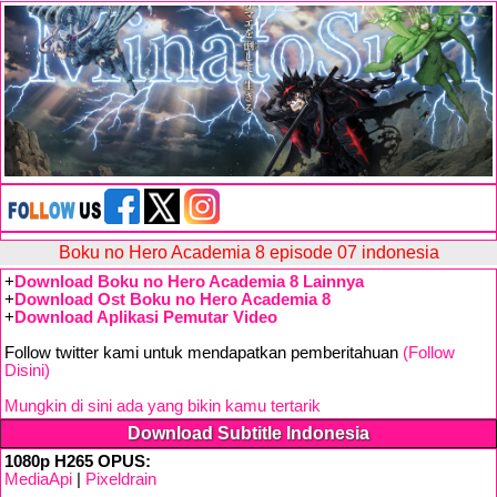
Boku no Hero Academia 8 episode 07 indonesia
+
Download Boku no Hero Academia 8 Lainnya
+
Download Ost Boku no Hero Academia 8
+
Download Aplikasi Pemutar Video
Follow twitter kami untuk mendapatkan pemberitahuan
(Follow
Disini)
Mungkin di sini ada yang bikin kamu tertarik
Download Subtitle Indonesia
1080p H265 OPUS:
MediaApi
|
Pixeldrain