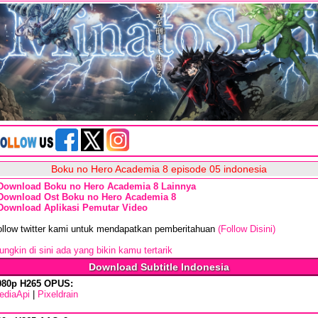
Boku no Hero Academia 8 episode 05 indonesia
Download Boku no Hero Academia 8 Lainnya
Download Ost Boku no Hero Academia 8
Download Aplikasi Pemutar Video
ollow twitter kami untuk mendapatkan pemberitahuan
(Follow Disini)
ngkin di sini ada yang bikin kamu tertarik
Download Subtitle Indonesia
080p H265 OPUS:
ediaApi
|
Pixeldrain