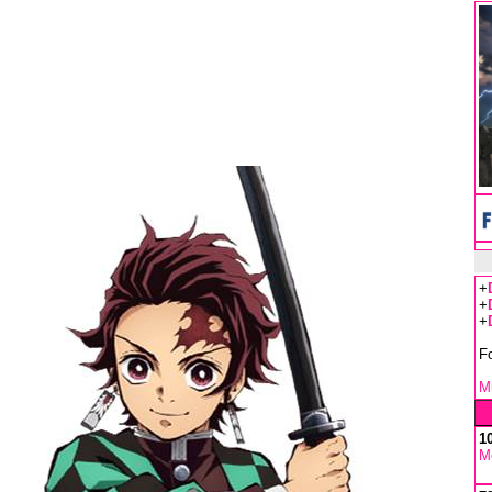
+
+
+
F
Mu
1
M