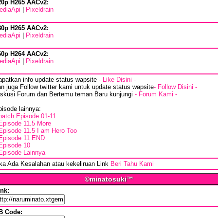
20p H265 AACv2:
ediaApi
|
Pixeldrain
80p H265 AACv2:
ediaApi
|
Pixeldrain
60p H264 AACv2:
ediaApi
|
Pixeldrain
apatkan info update status wapsite
- Like Disini -
n juga Follow twitter kami untuk update status wapsite
- Follow Disini -
iskusi Forum dan Bertemu teman Baru kunjungi
- Forum Kami -
isode lainnya:
batch Episode 01-11
Episode 11.5 More
Episode 11.5 I am Hero Too
Episode 11 END
Episode 10
Episode Lainnya
ika Ada Kesalahan atau kekeliruan Link
Beri Tahu Kami
©minatosuki™
ink:
B Code: