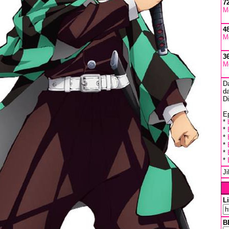
7
M
4
M
3
M
D
da
D
Ep
*
*
*
*
*
*
J
L
B