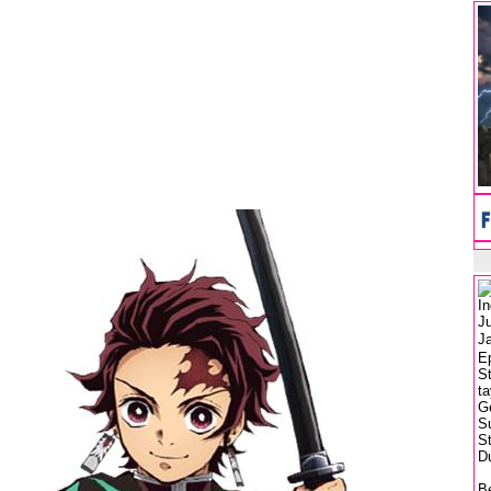
In
Ju
J
E
S
ta
Ge
S
S
Du
B