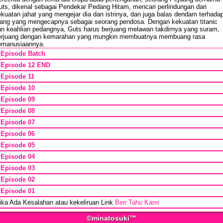
uts, dikenal sebagai Pendekar Pedang Hitam, mencari perlindungan dari
kuatan jahat yang mengejar dia dan istrinya, dan juga balas dendam terhada
rang yang mengecapnya sebagai seorang pendosa. Dengan kekuatan titanic
an keahlian pedangnya, Guts harus berjuang melawan takdirnya yang suram,
erjuang dengan kemarahan yang mungkin membuatnya membuang rasa
emanusiaannya.
*
Episode Batch
*
Episode 12 END
*
Episode 11
*
Episode 10
*
Episode 09
*
Episode 08
*
Episode 07
*
Episode 06
*
Episode 05
*
Episode 04
*
Episode 03
*
Episode 02
*
Episode 01
ika Ada Kesalahan atau kekeliruan Link
Beri Tahu Kami
©minatosuki™