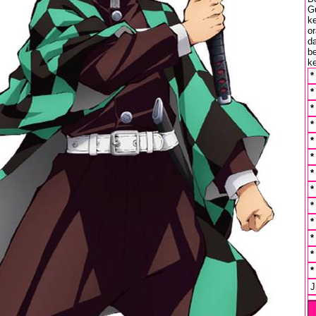
G
ke
o
d
b
k
J