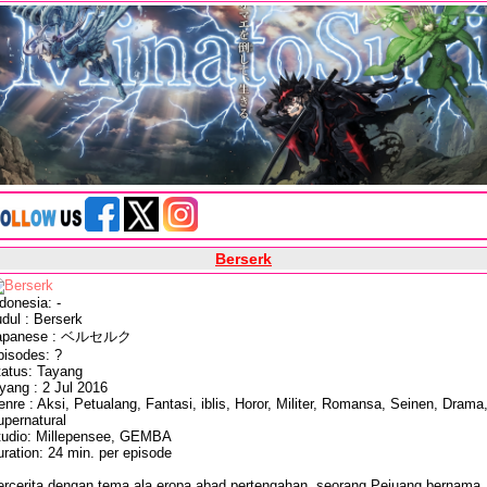
Berserk
donesia: -
dul : Berserk
apanese : ベルセルク
pisodes: ?
tatus: Tayang
yang : 2 Jul 2016
nre : Aksi, Petualang, Fantasi, iblis, Horor, Militer, Romansa, Seinen, Drama
upernatural
tudio: Millepensee, GEMBA
ration: 24 min. per episode
ercerita dengan tema ala eropa abad pertengahan, seorang Pejuang bernama