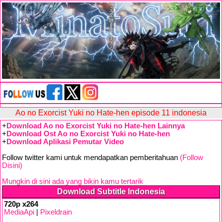
Ao no Exorcist Yuki no Hate-hen episode 11 indonesia
+
Download Ao no Exorcist Yuki no Hate-hen Lainnya
+
Download Ost Ao no Exorcist Yuki no Hate-hen
+
Download Aplikasi Pemutar Video
Follow twitter kami untuk mendapatkan pemberitahuan
(Follow
Disini)
Mungkin di sini ada yang bikin kamu tertarik
Download Subtitle Indonesia
720p x264
MediaApi
|
Pixeldrain