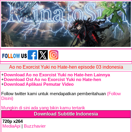
Ao no Exorcist Yuki no Hate-hen episode 03 indonesia
+
Download Ao no Exorcist Yuki no Hate-hen Lainnya
+
Download Ost Ao no Exorcist Yuki no Hate-hen
+
Download Aplikasi Pemutar Video
Follow twitter kami untuk mendapatkan pemberitahuan
(Follow
Disini)
Mungkin di sini ada yang bikin kamu tertarik
Download Subtitle Indonesia
720p x264
MediaApi
|
Buzzhavier