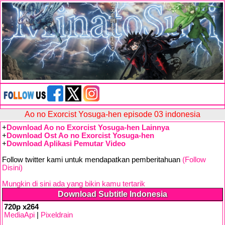
Ao no Exorcist Yosuga-hen episode 03 indonesia
+
Download Ao no Exorcist Yosuga-hen Lainnya
+
Download Ost Ao no Exorcist Yosuga-hen
+
Download Aplikasi Pemutar Video
Follow twitter kami untuk mendapatkan pemberitahuan
(Follow
Disini)
Mungkin di sini ada yang bikin kamu tertarik
Download Subtitle Indonesia
720p x264
MediaApi
|
Pixeldrain