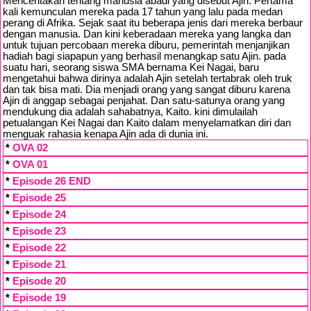
Menceritakan tentang manusia abadi yang disebut Ajin. Pertama
kali kemunculan mereka pada 17 tahun yang lalu pada medan
perang di Afrika. Sejak saat itu beberapa jenis dari mereka berbaur
dengan manusia. Dan kini keberadaan mereka yang langka dan
untuk tujuan percobaan mereka diburu, pemerintah menjanjikan
hadiah bagi siapapun yang berhasil menangkap satu Ajin. pada
suatu hari, seorang siswa SMA bernama Kei Nagai, baru
mengetahui bahwa dirinya adalah Ajin setelah tertabrak oleh truk
dan tak bisa mati. Dia menjadi orang yang sangat diburu karena
Ajin di anggap sebagai penjahat. Dan satu-satunya orang yang
mendukung dia adalah sahabatnya, Kaito. kini dimulailah
petualangan Kei Nagai dan Kaito dalam menyelamatkan diri dan
menguak rahasia kenapa Ajin ada di dunia ini.
*
OVA 02
*
OVA 01
*
Episode 26 END
*
Episode 25
*
Episode 24
*
Episode 23
*
Episode 22
*
Episode 21
*
Episode 20
*
Episode 19