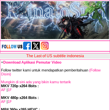
The Last of US subtitle indonesia
+
Download Aplikasi Pemutar Video
Follow twitter kami untuk mendapatkan pemberitahuan
(Follow
Disini)
Mungkin di sini ada yang bikin kamu tertarik
MKV 720p x264 8bits :
AF
|
1F
MKV 480p x264 8bits :
AF
|
1F
MP4 360p x265 HEVC :