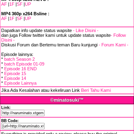
AF
|
1F
|
SF
|
UP
MP4 360p x264 Bsline :
AF
|
1F
|
SF
|
UP
Dapatkan info update status wapsite
- Like Disini -
dan juga Follow twitter kami untuk update status wapsite
- Follow
Disini -
Diskusi Forum dan Bertemu teman Baru kunjungi
- Forum Kami -
Episode lainnya:
*
batch Season 2
*
batch Episode 01-09
*
Episode 16 END
*
Episode 15
*
Episode 14
*
Episode Lainnya
Jika Ada Kesalahan atau kekeliruan Link
Beri Tahu Kami
©minatosuki™
Link:
BB Code: