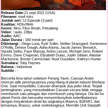
Release Date:
21 sept 2022 (USA)
Filename:
mp4 mkv
Jumlah seri:
12 Episode (3 part)
Kualitas:
HDtv/Web
Genre:
Aksi, Fiksi Ilmiah, Petualang
Video:
~auto, 23fps
Audio:
AAC
Jalan Durasi :
160 menit per part
Dibintangi :
Diego Luna, Kyle Soller, Stellan Skarsgard, Genevieve
O'Reilly, Denise Gough, Adria Arjona, Jacob James Beswick,
Varada Sethu, Faye Marsay, Anton Lesser, Michael Jenn, Robert
Emms, Dave Chapman, Elizabeth Dulau, Joplin Sibtain, Alastair
Mackenzie, Bronte Carmichael, Noof Ousellam, Kathryn Hunter
Sutradara:
Toby Haynes
Bahasa :
Indonesia
Subtitle
: -
Bercerita lima tahun sebelum Perang Yavin, Cassian Andor
mencari adik perempuannya yang hilang di planet industri Morlana
One. Saat menyelidiki, Cassian dirampok dua polisi lokal. Terjadi
pertengkaran, yang menyebabkan Cassian secara tidak sengaja
membunuh satu petugas dan membunuh yang lainnya. Dia lari ke
planet Ferrix dan berusaha menyembunyikan keterlibatannya
dengan meyakinkan droid ibu angkatnya Maarva, B2EMO, dan
temannya, Brasso, untuk melindunginya. Memiliki Unit Starpath