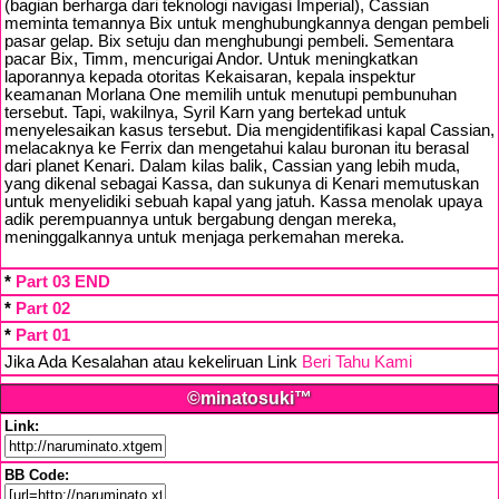
(bagian berharga dari teknologi navigasi Imperial), Cassian
meminta temannya Bix untuk menghubungkannya dengan pembeli
pasar gelap. Bix setuju dan menghubungi pembeli. Sementara
pacar Bix, Timm, mencurigai Andor. Untuk meningkatkan
laporannya kepada otoritas Kekaisaran, kepala inspektur
keamanan Morlana One memilih untuk menutupi pembunuhan
tersebut. Tapi, wakilnya, Syril Karn yang bertekad untuk
menyelesaikan kasus tersebut. Dia mengidentifikasi kapal Cassian,
melacaknya ke Ferrix dan mengetahui kalau buronan itu berasal
dari planet Kenari. Dalam kilas balik, Cassian yang lebih muda,
yang dikenal sebagai Kassa, dan sukunya di Kenari memutuskan
untuk menyelidiki sebuah kapal yang jatuh. Kassa menolak upaya
adik perempuannya untuk bergabung dengan mereka,
meninggalkannya untuk menjaga perkemahan mereka.
*
Part 03 END
*
Part 02
*
Part 01
Jika Ada Kesalahan atau kekeliruan Link
Beri Tahu Kami
©minatosuki™
Link:
BB Code: