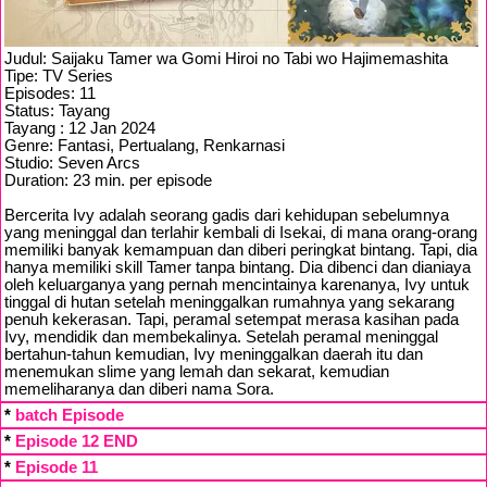
Judul: Saijaku Tamer wa Gomi Hiroi no Tabi wo Hajimemashita
Tipe: TV Series
Episodes: 11
Status: Tayang
Tayang : 12 Jan 2024
Genre: Fantasi, Pertualang, Renkarnasi
Studio: Seven Arcs
Duration: 23 min. per episode
Bercerita Ivy adalah seorang gadis dari kehidupan sebelumnya
yang meninggal dan terlahir kembali di Isekai, di mana orang-orang
memiliki banyak kemampuan dan diberi peringkat bintang. Tapi, dia
hanya memiliki skill Tamer tanpa bintang. Dia dibenci dan dianiaya
oleh keluarganya yang pernah mencintainya karenanya, Ivy untuk
tinggal di hutan setelah meninggalkan rumahnya yang sekarang
penuh kekerasan. Tapi, peramal setempat merasa kasihan pada
Ivy, mendidik dan membekalinya. Setelah peramal meninggal
bertahun-tahun kemudian, Ivy meninggalkan daerah itu dan
menemukan slime yang lemah dan sekarat, kemudian
memeliharanya dan diberi nama Sora.
*
batch Episode
*
Episode 12 END
*
Episode 11