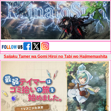
Saijaku Tamer wa Gomi Hiroi no Tabi wo Hajimemashita