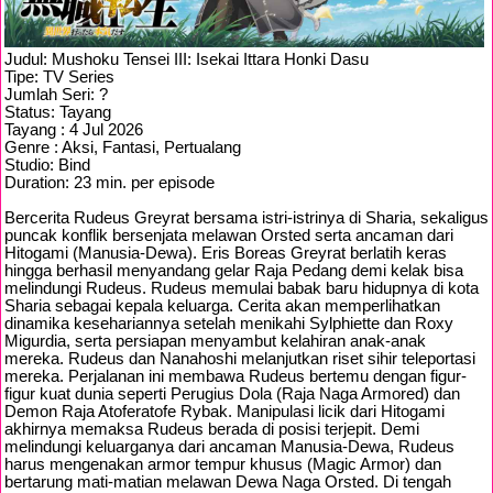
Judul: Mushoku Tensei III: Isekai Ittara Honki Dasu
Tipe: TV Series
Jumlah Seri: ?
Status: Tayang
Tayang : 4 Jul 2026
Genre : Aksi, Fantasi, Pertualang
Studio: Bind
Duration: 23 min. per episode
Bercerita Rudeus Greyrat bersama istri-istrinya di Sharia, sekaligus
puncak konflik bersenjata melawan Orsted serta ancaman dari
Hitogami (Manusia-Dewa). Eris Boreas Greyrat berlatih keras
hingga berhasil menyandang gelar Raja Pedang demi kelak bisa
melindungi Rudeus. Rudeus memulai babak baru hidupnya di kota
Sharia sebagai kepala keluarga. Cerita akan memperlihatkan
dinamika kesehariannya setelah menikahi Sylphiette dan Roxy
Migurdia, serta persiapan menyambut kelahiran anak-anak
mereka. Rudeus dan Nanahoshi melanjutkan riset sihir teleportasi
mereka. Perjalanan ini membawa Rudeus bertemu dengan figur-
figur kuat dunia seperti Perugius Dola (Raja Naga Armored) dan
Demon Raja Atoferatofe Rybak. Manipulasi licik dari Hitogami
akhirnya memaksa Rudeus berada di posisi terjepit. Demi
melindungi keluarganya dari ancaman Manusia-Dewa, Rudeus
harus mengenakan armor tempur khusus (Magic Armor) dan
bertarung mati-matian melawan Dewa Naga Orsted. Di tengah