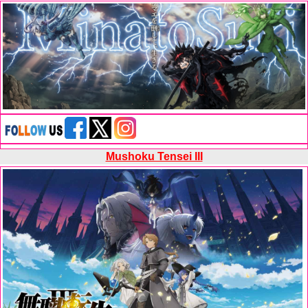
Mushoku Tensei III