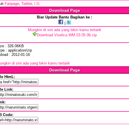
uti
Fanpage
,
Twitter
,
I.G
Download Page
Biar Update Bantu Bagikan ke :
|
Mungkin di sini ada yang bikin kamu tertarik
Download Viselica WM 03 05 06.zip
ize : 326.06KB
pe : application/zip
pload : 2012-01-16
ngkin di sini ada yang bikin kamu tertarik
Download Page
ile HtmL:
le Link:
ink:
B Code: