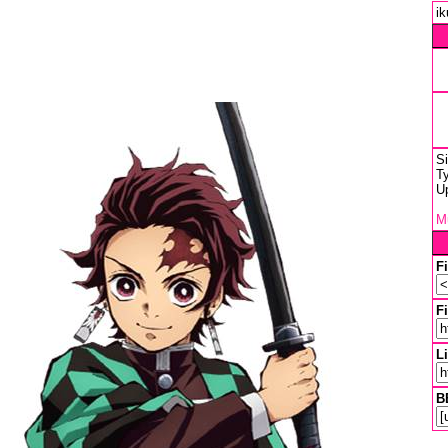
ik
S
Ty
U
Mu
F
Fi
L
B