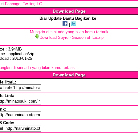
uti
Fanpage
,
Twitter
,
I.G
Download Page
Biar Update Bantu Bagikan ke :
|
Mungkin di sini ada yang bikin kamu tertarik
Download Spyro - Season of Ice.zip
ize : 3.94MB
pe : application/zip
pload : 2013-01-25
ngkin di sini ada yang bikin kamu tertarik
Download Page
ile HtmL:
le Link:
ink:
B Code: