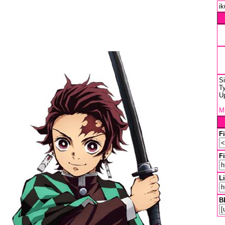
ik
S
Ty
U
Mu
F
Fi
L
B