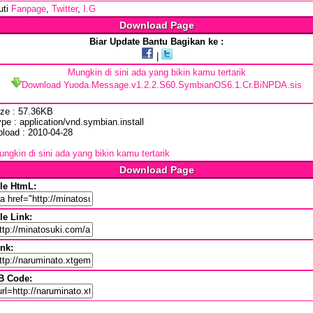
uti
Fanpage
,
Twitter
,
I.G
Download Page
Biar Update Bantu Bagikan ke :
|
Mungkin di sini ada yang bikin kamu tertarik
Download Yuoda.Message.v1.2.2.S60.SymbianOS6.1.Cr.BiNPDA.sis
ize : 57.36KB
pe : application/vnd.symbian.install
pload : 2010-04-28
ngkin di sini ada yang bikin kamu tertarik
Download Page
ile HtmL:
le Link:
ink:
B Code: