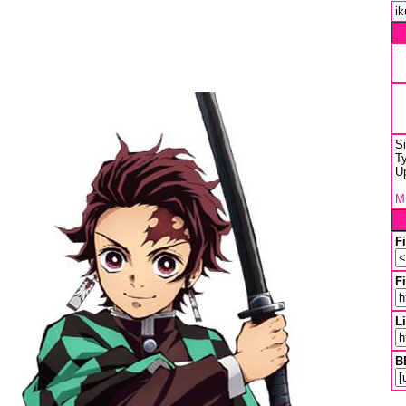
ik
S
Ty
U
Mu
F
Fi
L
B