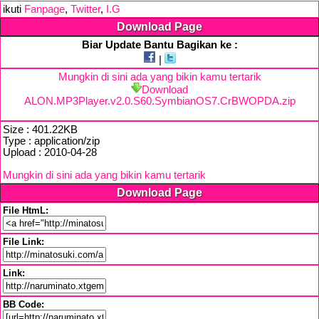
ikuti
Fanpage
,
Twitter
,
I.G
Download Page
Biar Update Bantu Bagikan ke :
|
Mungkin di sini ada yang bikin kamu tertarik
Download
ALON.MP3Player.v2.0.S60.SymbianOS7.CrBWOPDA.zip
Size : 401.22KB
Type : application/zip
Upload : 2010-04-28
Mungkin di sini ada yang bikin kamu tertarik
Download Page
File HtmL:
File Link:
Link:
BB Code: