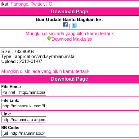
ikuti
Fanpage
,
Twitter
,
I.G
Download Page
Biar Update Bantu Bagikan ke :
|
Mungkin di sini ada yang bikin kamu tertarik
Download Maki.sisx
Size : 733.86KB
Type : application/vnd.symbian.install
Upload : 2012-01-07
Mungkin di sini ada yang bikin kamu tertarik
Download Page
File HtmL:
File Link:
Link:
BB Code: