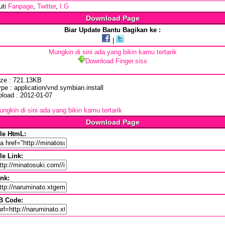
uti
Fanpage
,
Twitter
,
I.G
Download Page
Biar Update Bantu Bagikan ke :
|
Mungkin di sini ada yang bikin kamu tertarik
Download Finger.sisx
ize : 721.13KB
pe : application/vnd.symbian.install
pload : 2012-01-07
ngkin di sini ada yang bikin kamu tertarik
Download Page
ile HtmL:
le Link:
ink:
B Code: