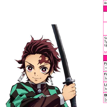
ik
S
Ty
U
Mu
F
Fi
L
B