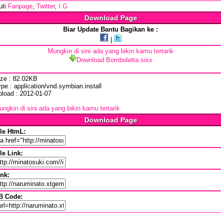
uti
Fanpage
,
Twitter
,
I.G
Download Page
Biar Update Bantu Bagikan ke :
|
Mungkin di sini ada yang bikin kamu tertarik
Download Bomboletta.sisx
ize : 82.02KB
pe : application/vnd.symbian.install
pload : 2012-01-07
ngkin di sini ada yang bikin kamu tertarik
Download Page
ile HtmL:
le Link:
ink:
B Code: