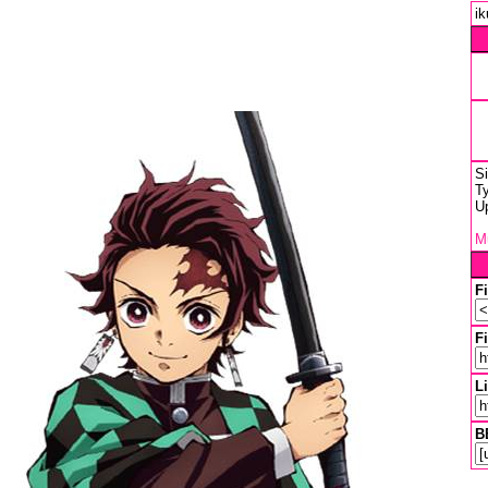
ik
S
Ty
U
Mu
F
Fi
L
B