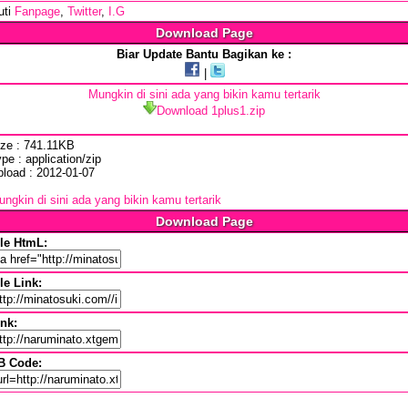
uti
Fanpage
,
Twitter
,
I.G
Download Page
Biar Update Bantu Bagikan ke :
|
Mungkin di sini ada yang bikin kamu tertarik
Download 1plus1.zip
ize : 741.11KB
pe : application/zip
pload : 2012-01-07
ngkin di sini ada yang bikin kamu tertarik
Download Page
ile HtmL:
le Link:
ink:
B Code: