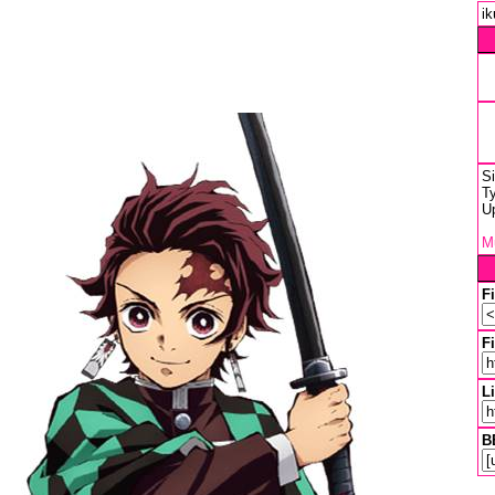
ik
S
Ty
U
Mu
F
Fi
L
B