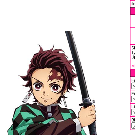
ik
S
Ty
U
Mu
F
Fi
L
B