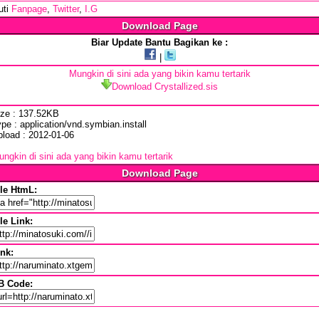
uti
Fanpage
,
Twitter
,
I.G
Download Page
Biar Update Bantu Bagikan ke :
|
Mungkin di sini ada yang bikin kamu tertarik
Download Crystallized.sis
ize : 137.52KB
pe : application/vnd.symbian.install
pload : 2012-01-06
ngkin di sini ada yang bikin kamu tertarik
Download Page
ile HtmL:
le Link:
ink:
B Code: