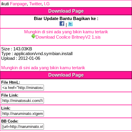
ikuti
Fanpage
,
Twitter
,
I.G
Download Page
Biar Update Bantu Bagikan ke :
|
Mungkin di sini ada yang bikin kamu tertarik
Download Coolice BritneyV2 1.sis
Size : 143.03KB
Type : application/vnd.symbian.install
Upload : 2012-01-06
Mungkin di sini ada yang bikin kamu tertarik
Download Page
File HtmL:
File Link:
Link:
BB Code: