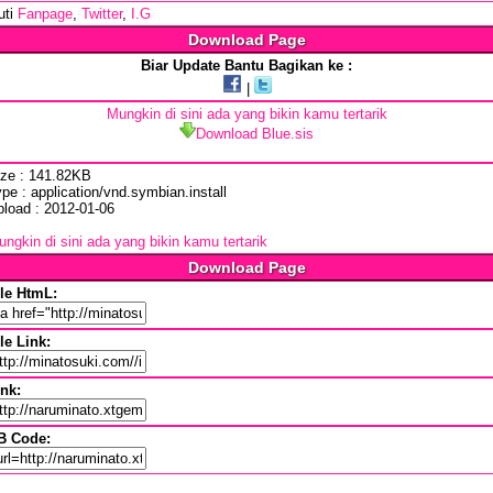
uti
Fanpage
,
Twitter
,
I.G
Download Page
Biar Update Bantu Bagikan ke :
|
Mungkin di sini ada yang bikin kamu tertarik
Download Blue.sis
ize : 141.82KB
pe : application/vnd.symbian.install
pload : 2012-01-06
ngkin di sini ada yang bikin kamu tertarik
Download Page
ile HtmL:
le Link:
ink:
B Code: