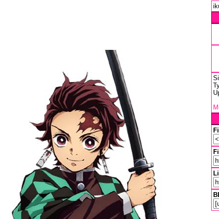
ik
S
Ty
U
Mu
F
Fi
L
B