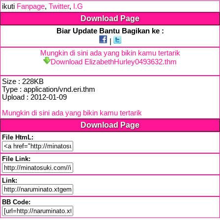
ikuti
Fanpage
,
Twitter
,
I.G
Download Page
Biar Update Bantu Bagikan ke :
|
Mungkin di sini ada yang bikin kamu tertarik
Download ElizabethHurley0493632.thm
Size : 228KB
Type : application/vnd.eri.thm
Upload : 2012-01-09
Mungkin di sini ada yang bikin kamu tertarik
Download Page
File HtmL:
File Link:
Link:
BB Code: