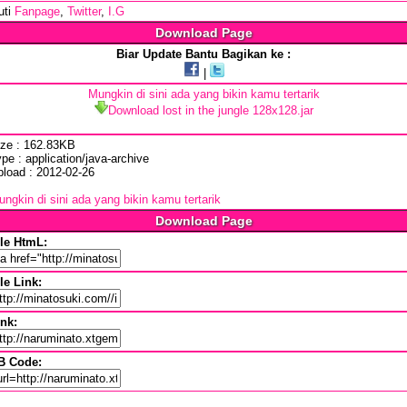
uti
Fanpage
,
Twitter
,
I.G
Download Page
Biar Update Bantu Bagikan ke :
|
Mungkin di sini ada yang bikin kamu tertarik
Download lost in the jungle 128x128.jar
ize : 162.83KB
pe : application/java-archive
pload : 2012-02-26
ngkin di sini ada yang bikin kamu tertarik
Download Page
ile HtmL:
le Link:
ink:
B Code: