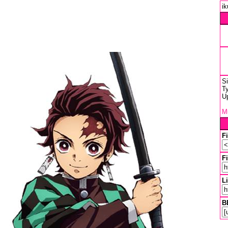
ik
S
Ty
U
Mu
F
Fi
L
B