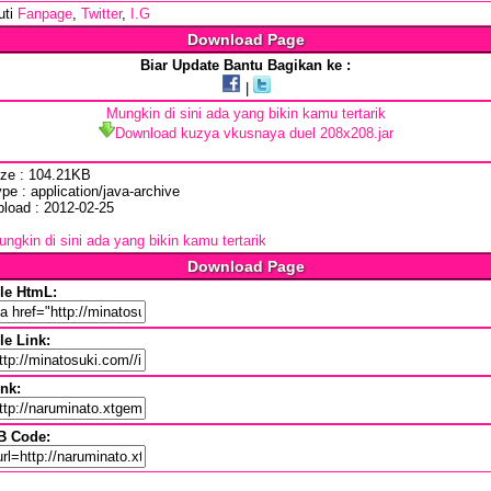
uti
Fanpage
,
Twitter
,
I.G
Download Page
Biar Update Bantu Bagikan ke :
|
Mungkin di sini ada yang bikin kamu tertarik
Download kuzya vkusnaya duel 208x208.jar
ize : 104.21KB
pe : application/java-archive
pload : 2012-02-25
ngkin di sini ada yang bikin kamu tertarik
Download Page
ile HtmL:
le Link:
ink:
B Code: