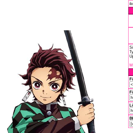
ik
S
Ty
U
Mu
F
Fi
L
B