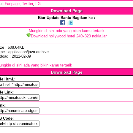
uti
Fanpage
,
Twitter
,
I.G
Download Page
Biar Update Bantu Bagikan ke :
|
Mungkin di sini ada yang bikin kamu tertarik
Download hollywood hotel 240x320 nokia.jar
ize : 608.64KB
pe : application/java-archive
pload : 2012-02-09
ngkin di sini ada yang bikin kamu tertarik
Download Page
ile HtmL:
le Link:
ink:
B Code: