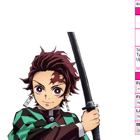
ik
S
Ty
U
Mu
F
Fi
L
B