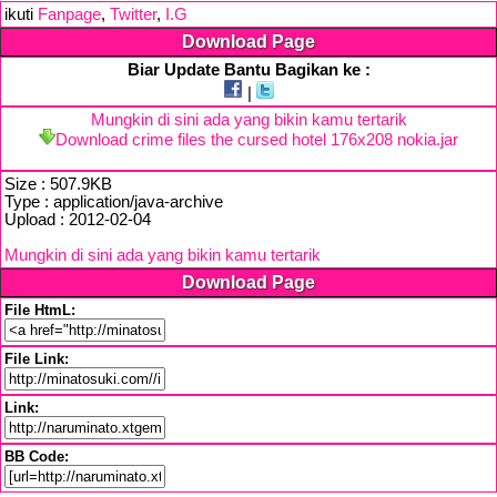
ikuti
Fanpage
,
Twitter
,
I.G
Download Page
Biar Update Bantu Bagikan ke :
|
Mungkin di sini ada yang bikin kamu tertarik
Download crime files the cursed hotel 176x208 nokia.jar
Size : 507.9KB
Type : application/java-archive
Upload : 2012-02-04
Mungkin di sini ada yang bikin kamu tertarik
Download Page
File HtmL:
File Link:
Link:
BB Code: