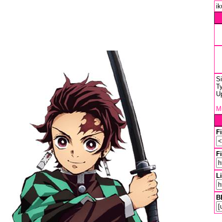
ik
S
T
U
Mu
F
Fi
L
B