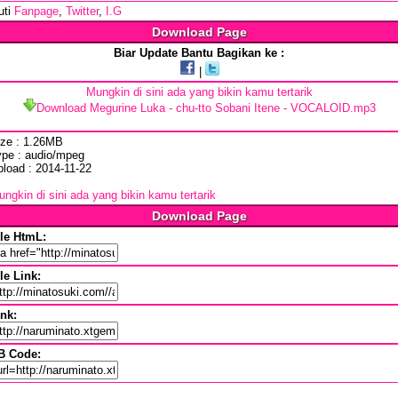
uti
Fanpage
,
Twitter
,
I.G
Download Page
Biar Update Bantu Bagikan ke :
|
Mungkin di sini ada yang bikin kamu tertarik
Download Megurine Luka - chu-tto Sobani Itene - VOCALOID.mp3
ize : 1.26MB
ype : audio/mpeg
pload : 2014-11-22
ngkin di sini ada yang bikin kamu tertarik
Download Page
ile HtmL:
le Link:
ink:
B Code: