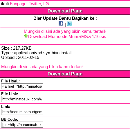
ikuti
Fanpage
,
Twitter
,
I.G
Download Page
Biar Update Bantu Bagikan ke :
|
Mungkin di sini ada yang bikin kamu tertarik
Download Mumcode.MumSMS.v4.16.sis
Size : 217.27KB
Type : application/vnd.symbian.install
Upload : 2011-02-15
Mungkin di sini ada yang bikin kamu tertarik
Download Page
File HtmL:
File Link:
Link:
BB Code: